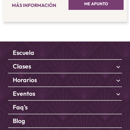
ME APUNTO
MÁS INFORMACIÓN
Escuela
Clases
stat_minus_1
Horarios
stat_minus_1
Eventos
stat_minus_1
Faq's
Blog