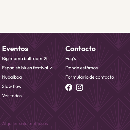
Eventos
Contacto
Big mama ballroom
Faq's
arrow_outward
Espanish blues festival
Donde estámos
arrow_outward
Nubalboa
Formulario de contacto
Slow flow
Ver todos
Alquiler sala multiusos