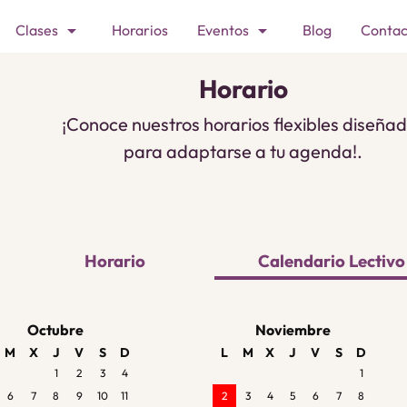
arrow_drop_down
arrow_drop_down
Clases
Horarios
Eventos
Blog
Contac
Horario
¡Conoce nuestros horarios flexibles diseña
para adaptarse a tu agenda!.
Horario
Calendario Lectivo
Octubre
Noviembre
M
X
J
V
S
D
L
M
X
J
V
S
D
1
2
3
4
1
6
7
8
9
10
11
2
3
4
5
6
7
8