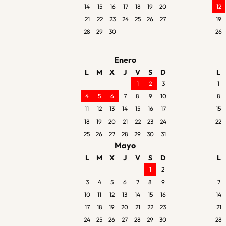
14
15
16
17
18
19
20
12
21
22
23
24
25
26
27
19
28
29
30
26
Enero
L
M
X
J
V
S
D
L
1
2
3
1
4
5
6
7
8
9
10
8
11
12
13
14
15
16
17
15
18
19
20
21
22
23
24
22
25
26
27
28
29
30
31
Mayo
L
M
X
J
V
S
D
L
1
2
3
4
5
6
7
8
9
7
10
11
12
13
14
15
16
14
17
18
19
20
21
22
23
21
24
25
26
27
28
29
30
28