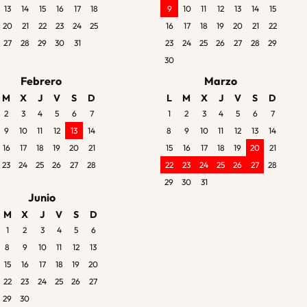
13
14
15
16
17
18
9
10
11
12
13
14
15
20
21
22
23
24
25
16
17
18
19
20
21
22
27
28
29
30
31
23
24
25
26
27
28
29
30
Febrero
Marzo
M
X
J
V
S
D
L
M
X
J
V
S
D
2
3
4
5
6
7
1
2
3
4
5
6
7
9
10
11
12
13
14
8
9
10
11
12
13
14
16
17
18
19
20
21
15
16
17
18
19
20
21
23
24
25
26
27
28
22
23
24
25
26
27
28
29
30
31
Junio
M
X
J
V
S
D
1
2
3
4
5
6
8
9
10
11
12
13
15
16
17
18
19
20
22
23
24
25
26
27
29
30