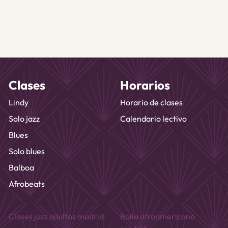
Clases
Horarios
Lindy
Horario de clases
Solo jazz
Calendario lectivo
Blues
Solo blues
Balboa
Afrobeats
Clases jazz adultos madrid
Baile afroamericano