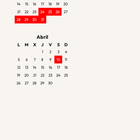
14
15
16
17
18
19
20
21
22
23
24
25
26
27
28
29
30
31
Abril
L
M
X
J
V
S
D
1
2
3
4
5
6
7
8
9
10
11
12
13
14
15
16
17
18
19
20
21
22
23
24
25
26
27
28
29
30