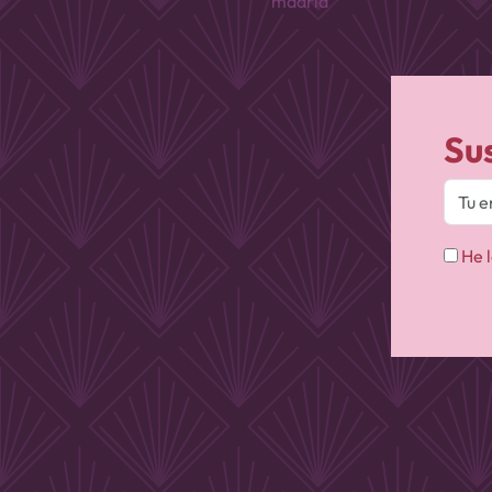
madrid
Su
He l