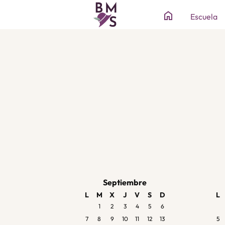
home
Escuela
Septiembre
L
M
X
J
V
S
D
L
1
2
3
4
5
6
7
8
9
10
11
12
13
5