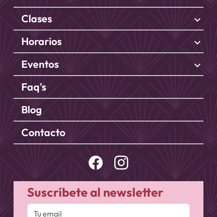
Clases
stat_minus_1
Horarios
stat_minus_1
Eventos
stat_minus_1
Faq's
Blog
Contacto
Suscríbete al newsletter