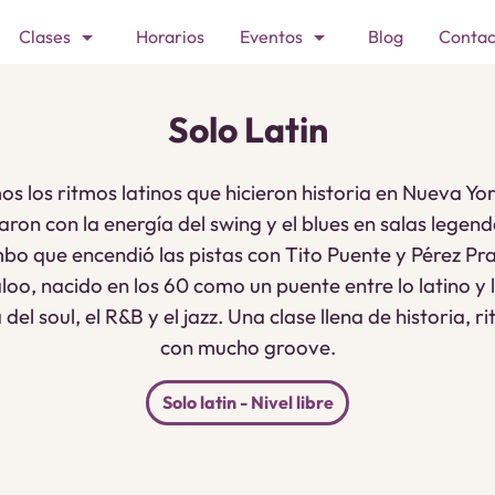
arrow_drop_down
arrow_drop_down
Clases
Horarios
Eventos
Blog
Contac
Solo Latin
os los ritmos latinos que hicieron historia en Nueva Yo
ron con la energía del swing y el blues en salas legen
o que encendió las pistas con Tito Puente y Pérez Pr
aloo, nacido en los 60 como un puente entre lo latino y
el soul, el R&B y el jazz. Una clase llena de historia, 
con mucho groove.
Solo latin - Nivel libre