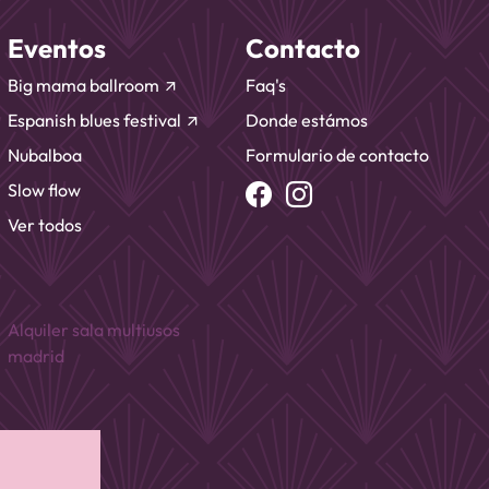
Eventos
Contacto
Big mama ballroom
Faq's
arrow_outward
Espanish blues festival
Donde estámos
arrow_outward
Nubalboa
Formulario de contacto
Slow flow
Ver todos
Alquiler sala multiusos
madrid