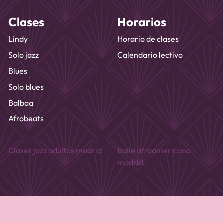
Clases
Horarios
Lindy
Horario de clases
Solo jazz
Calendario lectivo
Blues
Solo blues
Balboa
Afrobeats
Clases jazz adultos madrid
Baile afroamericano
madrid