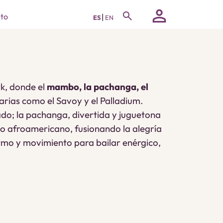
person
search
to
|
ES
EN
rk, donde el
mambo, la pachanga, el
darias como el Savoy y el Palladium.
ado; la pachanga, divertida y juguetona
 lo afroamericano, fusionando la alegría
ritmo y movimiento para bailar enérgico,