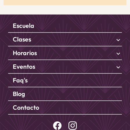
Escuela
Clases
stat_minus_1
Horarios
stat_minus_1
Eventos
stat_minus_1
Faq's
Blog
Contacto