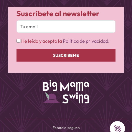
Suscríbete al newsletter
He leído y acepto la
Política de privacidad.
waving_hand
Espacio seguro