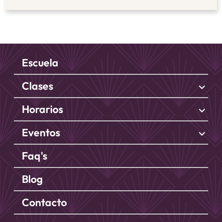
Escuela
Clases
stat_minus_1
Horarios
stat_minus_1
Eventos
stat_minus_1
Faq's
Blog
Contacto