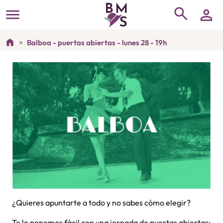
search
menu
person
home
Balboa - puertas abiertas - lunes 28 - 19h
¿Quieres apuntarte a todo y no sabes cómo elegir?
Te lo ponemos fácil con una jornada de puertas abiertas: